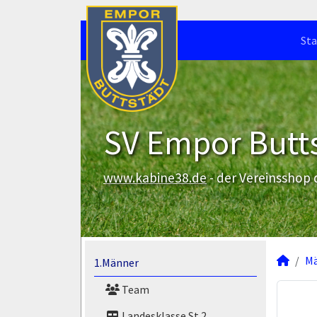
Sta
SV Empor Butts
www.kabine38.de
- der Vereinsshop
M
1.Männer
Team
Landesklasse St.2