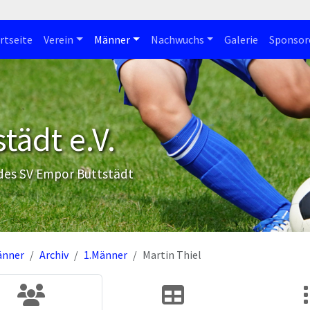
rtseite
Verein
Männer
Nachwuchs
Galerie
Sponsor
tädt e.V.
 des SV Empor Buttstädt
änner
Archiv
1.Männer
Martin Thiel