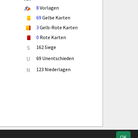
8
Vorlagen
69
Gelbe Karten
3
Gelb-Rote Karten
0
Rote Karten
S
162 Siege
U
69 Unentschieden
N
123 Niederlagen
ucherstatistik
Impressum
Datenschutz
OK