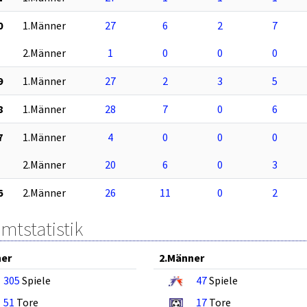
0
1.Männer
27
6
2
7
2.Männer
1
0
0
0
9
1.Männer
27
2
3
5
8
1.Männer
28
7
0
6
7
1.Männer
4
0
0
0
2.Männer
20
6
0
3
6
2.Männer
26
11
0
2
mtstatistik
ner
2.Männer
305
Spiele
47
Spiele
51
Tore
17
Tore