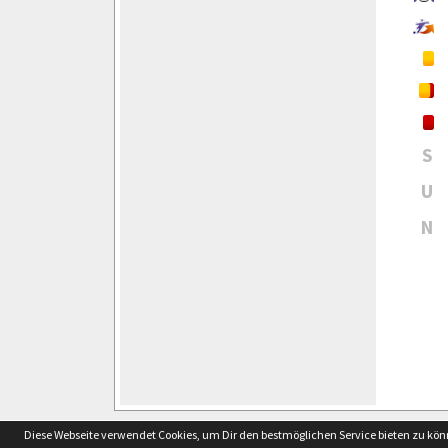
S
U
N
soccero.de
Diese Webseite verwendet Cookies, um Dir den bestmöglichen Service bieten zu kö