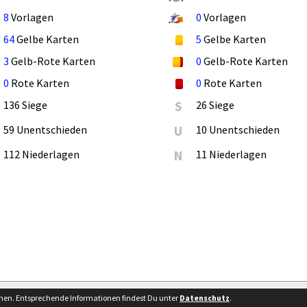
8
Vorlagen
0
Vorlagen
64
Gelbe Karten
5
Gelbe Karten
3
Gelb-Rote Karten
0
Gelb-Rote Karten
0
Rote Karten
0
Rote Karten
136 Siege
S
26 Siege
59 Unentschieden
U
10 Unentschieden
112 Niederlagen
N
11 Niederlagen
Bes
nnen. Entsprechende Informationen findest Du unter
Datenschutz
.