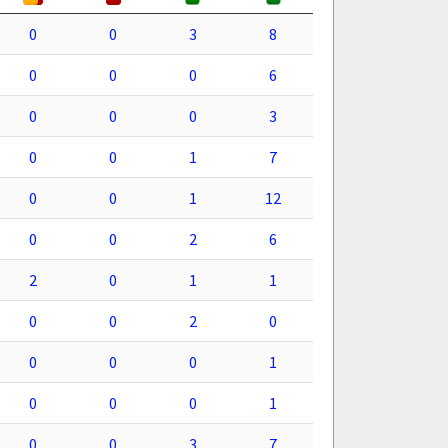
0
0
3
8
0
0
0
6
0
0
0
3
0
0
1
7
0
0
1
12
0
0
2
6
2
0
1
1
0
0
2
0
0
0
0
1
0
0
0
1
0
0
3
7