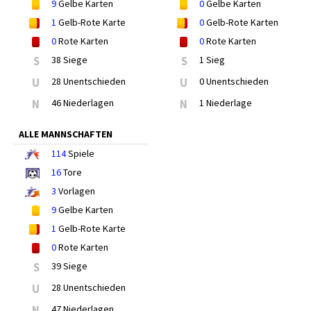
9
Gelbe Karten
0
Gelbe Karten
1
Gelb-Rote Karte
0
Gelb-Rote Karten
0
Rote Karten
0
Rote Karten
S
38 Siege
S
1 Sieg
U
28 Unentschieden
U
0 Unentschieden
N
46 Niederlagen
N
1 Niederlage
ALLE MANNSCHAFTEN
114
Spiele
16
Tore
3
Vorlagen
9
Gelbe Karten
1
Gelb-Rote Karte
0
Rote Karten
S
39 Siege
U
28 Unentschieden
N
47 Niederlagen