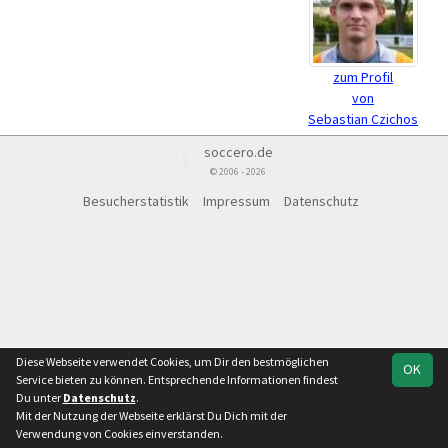
zum Profil
von
Sebastian Czichos
soccero.de
© 2006 - 2026
Besucherstatistik
Impressum
Datenschutz
Diese Webseite verwendet Cookies, um Dir den bestmöglichen
OK
Service bieten zu können. Entsprechende Informationen findest
Du unter
Datenschutz
.
Mit der Nutzung der Webseite erklärst Du Dich mit der
Verwendung von Cookies einverstanden.