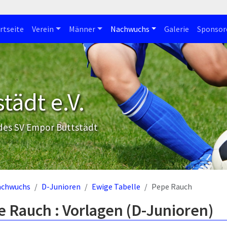
rtseite
Verein
Männer
Nachwuchs
Galerie
Sponsor
tädt e.V.
 des SV Empor Buttstädt
achwuchs
D-Junioren
Ewige Tabelle
Pepe Rauch
 Rauch : Vorlagen (D-Junioren)