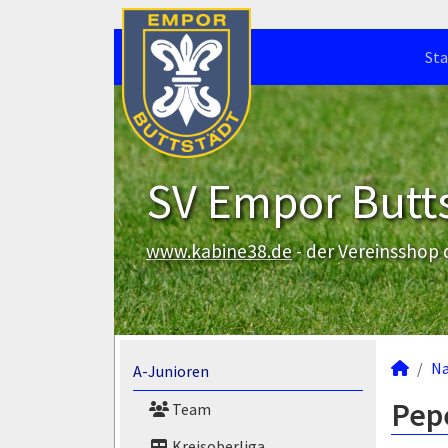
Sta
SV Empor Butts
www.kabine38.de
- der Vereinsshop
N
A-Junioren
Pepe
Team
Kreisoberliga