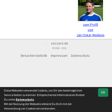
zum Profil
von
Jan Oskar Weilepp
soccero.de
© 2006 - 2026
Besucherstatistik
Impressum
Datenschutz
Diese Webseite verwendet Cookies, um Dir den bestmöglichen
OK
Service bieten zu können. Entsprechende Informationen findest
Du unter
Datenschutz
.
Mit der Nutzung der Webseite erklärst Du Dich mit der
Verwendung von Cookies einverstanden.