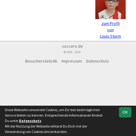
zum Profil
von
Louis Sturm
soccero.de
© 2006 - 2026
Besucherstatistik
Impressum
Datenschutz
Diese Webseite verwendet Cookies, um Dir den bestmöglichen
OK
Service bieten zu können. Entsprechende Informationen findest
Du unter
Datenschutz
.
Mit der Nutzung der Webseite erklärst Du Dich mit der
Verwendung von Cookies einverstanden.