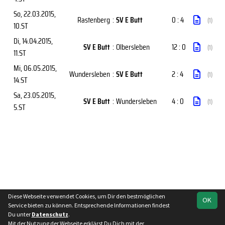
So, 22.03.2015
,
Rastenberg
:
SV E Butt
0 : 4
(1)
10.ST
Di, 14.04.2015
,
SV E Butt
:
Olbersleben
12 : 0
(1)
11.ST
Mi, 06.05.2015
,
Wundersleben
:
SV E Butt
2 : 4
(1)
14.ST
Sa, 23.05.2015
,
SV E Butt
:
Wundersleben
4 : 0
(1)
5.ST
Diese Webseite verwendet Cookies, um Dir den bestmöglichen
OK
soccero.de
Service bieten zu können. Entsprechende Informationen findest
© 2006 - 2026
Du unter
Datenschutz
.
Mit der Nutzung der Webseite erklärst Du Dich mit der