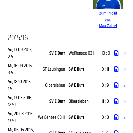
zum Profil
von
Max Zabel
2015/16
So, 13.09.2015
,
SV E Butt
:
Weißensee 03 II
10 : 0
(1)
2.ST
Mi, 16.09.2015
,
SF Leubingen
:
SV E Butt
0 : 11
(1)
3.ST
So, 18.10.2015
,
Olbersleben
:
SV E Butt
0 : 9
(3)
1.ST
So, 13.03.2016
,
SV E Butt
:
Olbersleben
11 : 0
(1)
12.ST
So, 20.03.2016
,
Weißensee 03 II
:
SV E Butt
0 : 8
(2)
13.ST
Mi, 06.04.2016
,