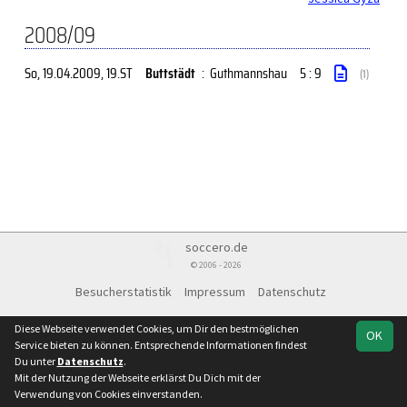
2008/09
So, 19.04.2009
, 19.ST
Buttstädt
:
Guthmannshau
5 : 9
(1)
soccero.de
© 2006 - 2026
Besucherstatistik
Impressum
Datenschutz
Diese Webseite verwendet Cookies, um Dir den bestmöglichen
OK
Service bieten zu können. Entsprechende Informationen findest
Du unter
Datenschutz
.
Mit der Nutzung der Webseite erklärst Du Dich mit der
Verwendung von Cookies einverstanden.