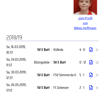
zum Profil
von
Niklas Hoffmann
2018/19
Sa, 16.03.2019
,
SV E Butt
:
Kölleda
4 : 0
(1)
10.ST
So, 24.03.2019
,
Bilzingslebe
:
SV E Butt
0 : 12
(2)
11.ST
Sa, 30.03.2019
,
SV E Butt
:
FSV Sömmerda II
5 : 1
(1)
12.ST
So, 26.05.2019
,
SV E Butt
:
FC Gebesee
2 : 1
(1)
17.ST