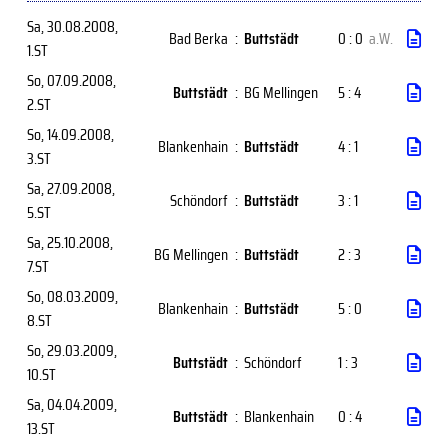
Sa, 30.08.2008
,
Bad Berka
:
Buttstädt
0 : 0
a.W.
1.ST
So, 07.09.2008
,
Buttstädt
:
BG Mellingen
5 : 4
2.ST
So, 14.09.2008
,
Blankenhain
:
Buttstädt
4 : 1
3.ST
Sa, 27.09.2008
,
Schöndorf
:
Buttstädt
3 : 1
5.ST
Sa, 25.10.2008
,
BG Mellingen
:
Buttstädt
2 : 3
7.ST
So, 08.03.2009
,
Blankenhain
:
Buttstädt
5 : 0
8.ST
So, 29.03.2009
,
Buttstädt
:
Schöndorf
1 : 3
10.ST
Sa, 04.04.2009
,
Buttstädt
:
Blankenhain
0 : 4
13.ST