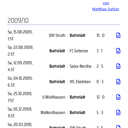
von
Matthias Surber
2009/10
Sa, 15.08.2009
,
DJK Struth
:
Buttstädt
15 : 0
1.ST
Sa, 22.08.2009
,
Buttstädt
:
FC Gebesee
3 : 1
2.ST
Sa, 12.09.2009
,
Buttstädt
:
Salza-Nordha
2 : 5
4.ST
So, 04.10.2009
,
Buttstädt
:
VfL Ebeleben
0 : 3
6.ST
So, 25.10.2009
,
U.Mühlhausen
:
Buttstädt
12 : 0
7.ST
Sa, 05.12.2009
,
WaNordhausen
:
Buttstädt
5 : 3
11.ST
Sa, 20.03.2010
,
Buttstädt
:
DJK Struth
3 : 5