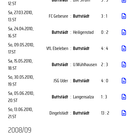
12.ST
Sa, 27.03.2010
,
FC Gebesee
:
Buttstädt
3 : 1
13.ST
Sa, 24.04.2010
,
Buttstädt
:
Heiligenstad
0 : 2
16.ST
So, 09.05.2010
,
VfL Ebeleben
:
Buttstädt
4 : 4
17.ST
Sa, 15.05.2010
,
Buttstädt
:
U.Mühlhausen
2 : 3
18.ST
So, 30.05.2010
,
JSG Uder
:
Buttstädt
4 : 0
19.ST
Sa, 05.06.2010
,
Buttstädt
:
Langensalza
1 : 3
20.ST
So, 13.06.2010
,
Dingelstädt
:
Buttstädt
13 : 2
21.ST
2008/09