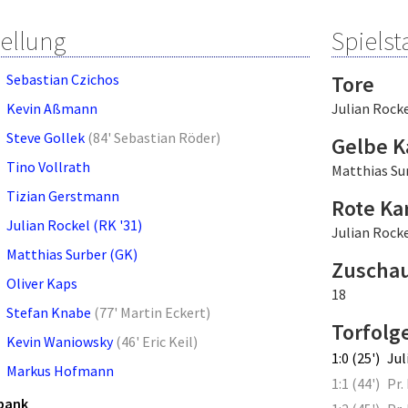
tellung
Spielsta
Sebastian Czichos
Tore
Kevin Aßmann
Julian Rock
Steve Gollek
(
84' Sebastian Röder
)
Gelbe K
Tino Vollrath
Matthias Su
Tizian Gerstmann
Rote Ka
Julian Rockel (RK '31)
Julian Rocke
Matthias Surber (GK)
Zuscha
Oliver Kaps
18
Stefan Knabe
(
77' Martin Eckert
)
Torfolg
Kevin Waniowsky
(
46' Eric Keil
)
1:0 (25')
Jul
Markus Hofmann
1:1 (44')
Pr.
bank