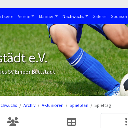
rtseite
Verein
Männer
Nachwuchs
Galerie
Sponsor
tädt e.V.
 des SV Empor Buttstädt
achwuchs
Archiv
A-Junioren
Spielplan
Spieltag