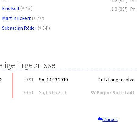
1:2 (45')
Pr.
Eric Keil
(
46')
1:3 (89')
Pr.
Martin Eckert
(
77')
Sebastian Röder
(
84')
erige Ergebnisse
0
9.ST
So, 14.03.2010
Pr. B.Langensalza
20.ST
Sa, 05.06.2010
SV Empor Buttstädt
Zurück