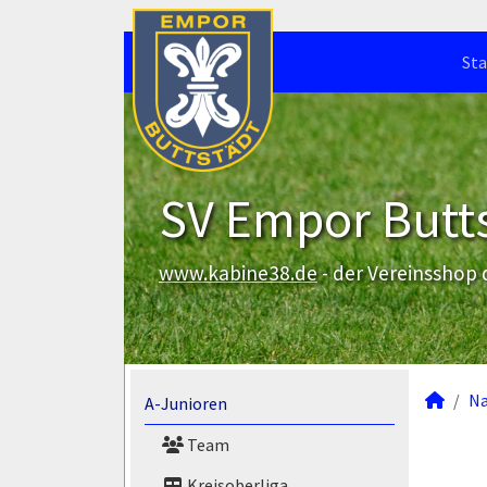
Sta
SV Empor Butts
www.kabine38.de
- der Vereinsshop
N
A-Junioren
Team
Kreisoberliga