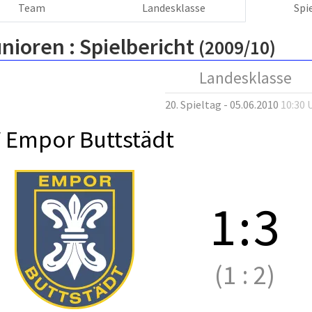
Team
Landesklasse
Spi
nioren :
Spielbericht
(2009/10)
Landesklasse
20. Spieltag - 05.06.2010
10:30 
 Empor Buttstädt
1
:
3
(1
:
2)