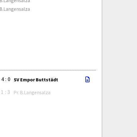
 B.Langensalza
 B.Langensalza
4 : 0
SV Empor Buttstädt
1 : 3
Pr. B.Langensalza