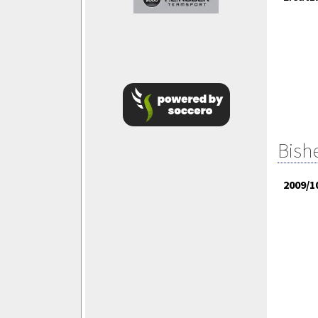
Bish
2009/1