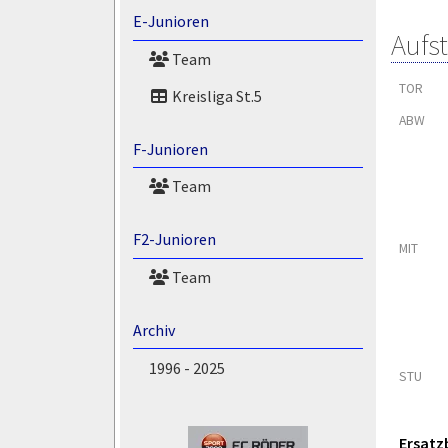
E-Junioren
Aufs
Team
TOR
Kreisliga St.5
ABW
F-Junioren
Team
F2-Junioren
MIT
Team
Archiv
1996 - 2025
STU
Ersatz