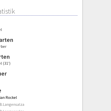
tistik
el
arten
rber
rten
l (31')
uer
e
ian Rockel
 B.Langensalza