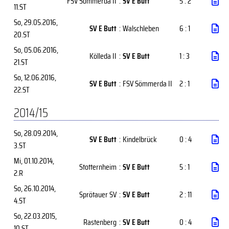
FSV Sömmerda II
:
SV E Butt
5 : 2
11.ST
So, 29.05.2016
,
SV E Butt
:
Walschleben
6 : 1
20.ST
So, 05.06.2016
,
Kölleda II
:
SV E Butt
1 : 3
21.ST
So, 12.06.2016
,
SV E Butt
:
FSV Sömmerda II
2 : 1
22.ST
2014/15
So, 28.09.2014
,
SV E Butt
:
Kindelbrück
0 : 4
3.ST
Mi, 01.10.2014
,
Stotternheim
:
SV E Butt
5 : 1
2.R
So, 26.10.2014
,
Sprötauer SV
:
SV E Butt
2 : 11
4.ST
So, 22.03.2015
,
Rastenberg
:
SV E Butt
0 : 4
10.ST