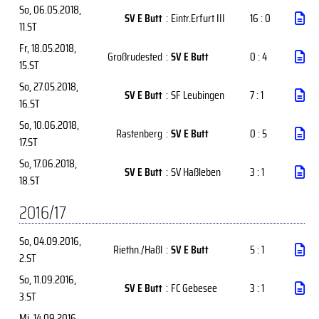
So, 06.05.2018
,
SV E Butt
:
Eintr.Erfurt III
16 : 0
11.ST
Fr, 18.05.2018
,
Großrudested
:
SV E Butt
0 : 4
15.ST
So, 27.05.2018
,
SV E Butt
:
SF Leubingen
7 : 1
16.ST
So, 10.06.2018
,
Rastenberg
:
SV E Butt
0 : 5
17.ST
So, 17.06.2018
,
SV E Butt
:
SV Haßleben
3 : 1
18.ST
2016/17
So, 04.09.2016
,
Riethn./Haßl
:
SV E Butt
5 : 1
2.ST
So, 11.09.2016
,
SV E Butt
:
FC Gebesee
3 : 1
3.ST
Mi, 14.09.2016
,