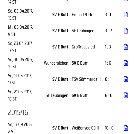
14.ST
So, 02.04.2017
,
SV E Butt
:
Frohnd./Orli
3 : 1
15.ST
Mi, 05.04.2017
,
SV E Butt
:
SF Leubingen
3 : 2
9.ST
So, 23.04.2017
,
SV E Butt
:
Großrudested
1 : 3
13.ST
So, 30.04.2017
,
Wundersleben
:
SV E Butt
1 : 6
10.ST
So, 14.05.2017
,
SV E Butt
:
FSV Sömmerda II
0 : 1
17.ST
So, 21.05.2017
,
SF Leubingen
:
SV E Butt
6 : 0
18.ST
2015/16
So, 13.09.2015
,
SV E Butt
:
Weißensee 03 II
10 : 0
2.ST