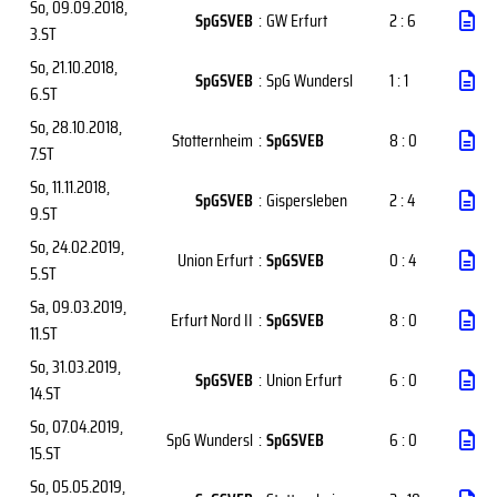
So, 09.09.2018
,
SpGSVEB
:
GW Erfurt
2 : 6
3.ST
So, 21.10.2018
,
SpGSVEB
:
SpG Wundersl
1 : 1
6.ST
So, 28.10.2018
,
Stotternheim
:
SpGSVEB
8 : 0
7.ST
So, 11.11.2018
,
SpGSVEB
:
Gispersleben
2 : 4
9.ST
So, 24.02.2019
,
Union Erfurt
:
SpGSVEB
0 : 4
5.ST
Sa, 09.03.2019
,
Erfurt Nord II
:
SpGSVEB
8 : 0
11.ST
So, 31.03.2019
,
SpGSVEB
:
Union Erfurt
6 : 0
14.ST
So, 07.04.2019
,
SpG Wundersl
:
SpGSVEB
6 : 0
15.ST
So, 05.05.2019
,