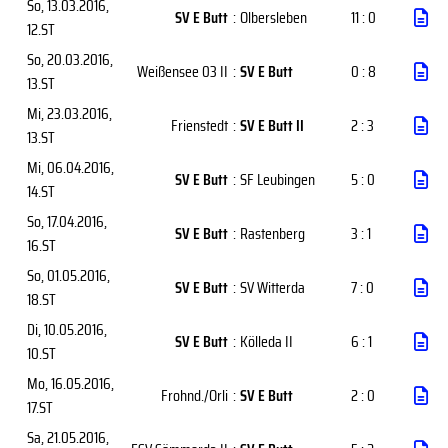
So, 13.03.2016
,
SV E Butt
:
Olbersleben
11 : 0
12.ST
So, 20.03.2016
,
Weißensee 03 II
:
SV E Butt
0 : 8
13.ST
Mi, 23.03.2016
,
Frienstedt
:
SV E Butt II
2 : 3
13.ST
Mi, 06.04.2016
,
SV E Butt
:
SF Leubingen
5 : 0
14.ST
So, 17.04.2016
,
SV E Butt
:
Rastenberg
3 : 1
16.ST
So, 01.05.2016
,
SV E Butt
:
SV Witterda
7 : 0
18.ST
Di, 10.05.2016
,
SV E Butt
:
Kölleda II
6 : 1
10.ST
Mo, 16.05.2016
,
Frohnd./Orli
:
SV E Butt
2 : 0
17.ST
Sa, 21.05.2016
,