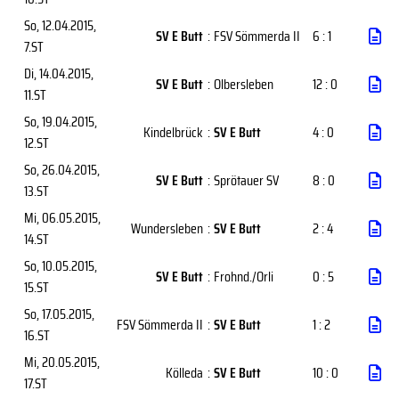
So, 12.04.2015
,
SV E Butt
:
FSV Sömmerda II
6 : 1
7.ST
Di, 14.04.2015
,
SV E Butt
:
Olbersleben
12 : 0
11.ST
So, 19.04.2015
,
Kindelbrück
:
SV E Butt
4 : 0
12.ST
So, 26.04.2015
,
SV E Butt
:
Sprötauer SV
8 : 0
13.ST
Mi, 06.05.2015
,
Wundersleben
:
SV E Butt
2 : 4
14.ST
So, 10.05.2015
,
SV E Butt
:
Frohnd./Orli
0 : 5
15.ST
So, 17.05.2015
,
FSV Sömmerda II
:
SV E Butt
1 : 2
16.ST
Mi, 20.05.2015
,
Kölleda
:
SV E Butt
10 : 0
17.ST