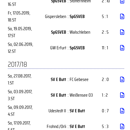
SpGSVEB
:
Stotternheim
2 : 10
16.ST
Fr, 17.05.2019
,
Gispersleben
:
SpGSVEB
5 : 1
18.ST
So, 19.05.2019
,
SpGSVEB
:
Walschleben
2 : 5
17.ST
So, 02.06.2019
,
GW Erfurt
:
SpGSVEB
11 : 1
12.ST
2017/18
So, 27.08.2017
,
SV E Butt
:
FC Gebesee
2 : 0
1.ST
So, 03.09.2017
,
SV E Butt
:
Weißensee 03
1 : 2
3.ST
Sa, 09.09.2017
,
Udestedt II
:
SV E Butt
0 : 7
4.ST
So, 17.09.2017
,
Frohnd./Orli
:
SV E Butt
5 : 3
5.ST