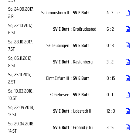
So, 24.09.2017
,
Salomonsborn II
:
SV E Butt
4 : 3
n.E.
2.R
So, 22.10.2017
,
SV E Butt
:
Großrudested
6 : 2
6.ST
Sa, 28.10.2017
,
SF Leubingen
:
SV E Butt
0 : 3
7.ST
So, 05.11.2017
,
SV E Butt
:
Rastenberg
3 : 2
8.ST
Sa, 25.11.2017
,
Eintr.Erfurt III
:
SV E Butt
0 : 15
2.ST
Sa, 10.03.2018
,
FC Gebesee
:
SV E Butt
0 : 1
10.ST
So, 22.04.2018
,
SV E Butt
:
Udestedt II
12 : 0
13.ST
So, 29.04.2018
,
SV E Butt
:
Frohnd./Orli
3 : 5
14.ST