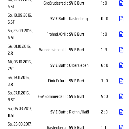
Großrudested
:
SV E Butt
1 : 0
4.ST
So, 18.09.2016
,
SV E Butt
:
Rastenberg
0 : 0
5.ST
So, 25.09.2016
,
Frohnd./Orli
:
SV E Butt
1 : 0
6.ST
Sa, 01.10.2016
,
Wundersleben II
:
SV E Butt
1 : 9
2.R
Mi, 05.10.2016
,
SV E Butt
:
Olbersleben
6 : 0
7.ST
Sa, 19.11.2016
,
Eintr.Erfurt
:
SV E Butt
3 : 0
3.R
So, 27.11.2016
,
FSV Sömmerda II
:
SV E Butt
5 : 0
8.ST
So, 05.03.2017
,
SV E Butt
:
Riethn./Haßl
2 : 3
11.ST
Sa, 25.03.2017
,
Rastenberg
:
SV E Butt
1 : 1