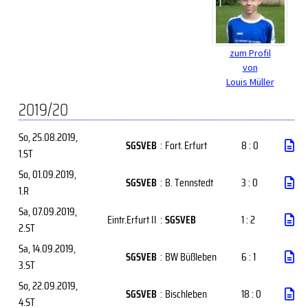
zum Profil
von
Louis Müller
2019/20
So, 25.08.2019
,
SGSVEB
:
Fort. Erfurt
8 : 0
1.ST
So, 01.09.2019
,
SGSVEB
:
B. Tennstedt
3 : 0
1.R
Sa, 07.09.2019
,
Eintr.Erfurt II
:
SGSVEB
1 : 2
2.ST
Sa, 14.09.2019
,
SGSVEB
:
BW Büßleben
6 : 1
3.ST
So, 22.09.2019
,
SGSVEB
:
Bischleben
18 : 0
4.ST