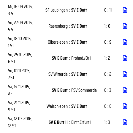
Mi, 16.09.2015
,
SF Leubingen
:
SV E Butt
0 : 11
3.ST
So, 27.09.2015
,
Rastenberg
:
SV E Butt
1 : 0
5.ST
So, 18.10.2015
,
Olbersleben
:
SV E Butt
0 : 9
1.ST
So, 25.10.2015
,
SV E Butt
:
Frohnd./Orli
1 : 2
6.ST
So, 01.11.2015
,
SV Witterda
:
SV E Butt
0 : 2
7.ST
Sa, 14.11.2015
,
SV E Butt
:
FSV Sömmerda
0 : 3
AF
Sa, 21.11.2015
,
Walschleben
:
SV E Butt
0 : 8
9.ST
Sa, 12.03.2016
,
SV E Butt II
:
Eintr.Erfurt II
1 : 3
12.ST