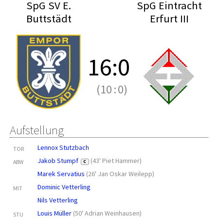
SpG SV E.
SpG Eintracht
Buttstädt
Erfurt III
16
:
0
(10
:
0)
Aufstellung
Lennox Stutzbach
TOR
Jakob Stumpf
(
43' Piet Hammer
)
ABW
C
Marek Servatius
(
26' Jan Oskar Weilepp
)
Dominic Vetterling
MIT
Nils Vetterling
Louis Müller
(
50' Adrian Weinhausen
)
STU