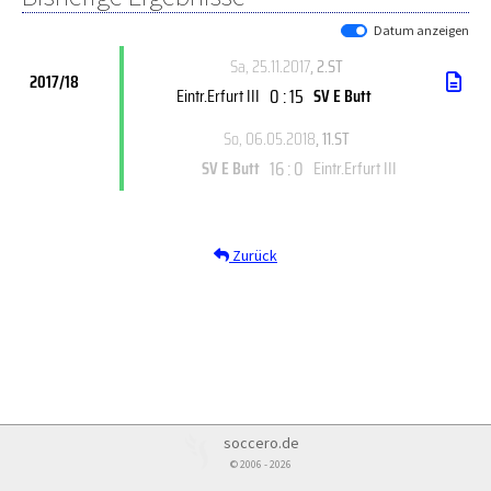
Datum anzeigen
Sa, 25.11.2017
, 2.ST
2017/18
0 : 15
Eintr.Erfurt III
SV E Butt
So, 06.05.2018
, 11.ST
16 : 0
SV E Butt
Eintr.Erfurt III
Zurück
soccero.de
© 2006 - 2026