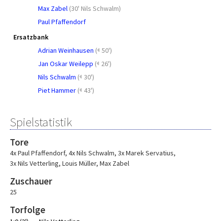
Max Zabel
(
30' Nils Schwalm
)
Paul Pfaffendorf
Ersatzbank
Adrian Weinhausen
(
50')
Jan Oskar Weilepp
(
26')
Nils Schwalm
(
30')
Piet Hammer
(
43')
Spielstatistik
Tore
4x Paul Pfaffendorf
,
4x Nils Schwalm
,
3x Marek Servatius
,
3x Nils Vetterling
,
Louis Müller
,
Max Zabel
Zuschauer
25
Torfolge