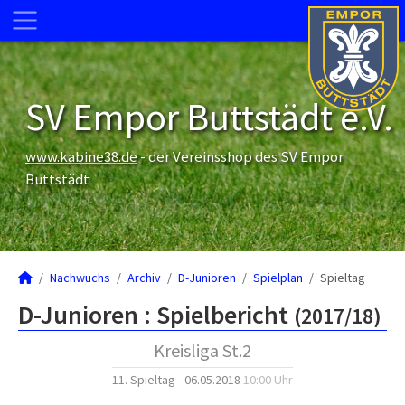
SV Empor Buttstädt e.V.
www.kabine38.de
- der Vereinsshop des SV Empor
Buttstädt
Nachwuchs
Archiv
D-Junioren
Spielplan
Spieltag
D-Junioren :
Spielbericht
(2017/18)
Kreisliga St.2
11. Spieltag - 06.05.2018
10:00 Uhr