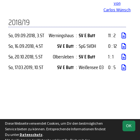
von
Carlos Wünsch
2018/19
So, 09.09.2018
, 3.ST
Werningshaus
:
SV E Butt
11 : 2
So, 16.09.2018
, 4.ST
SV E Butt
:
SpG SVOH
0 : 12
Sa, 20.10.2018
, 5.ST
Olbersleben
:
SV E Butt
1 : 1
So, 17.03.2019
, 10.ST
SV E Butt
:
Weißensee 03
0 : 5
Diese Webseite verwendet Cookies, um Dir den bestmöglichen
OK
soccero.de
Service bieten zu können. Entsprechende Informationen findest
© 2006 - 2026
Du unter
Datenschutz
.