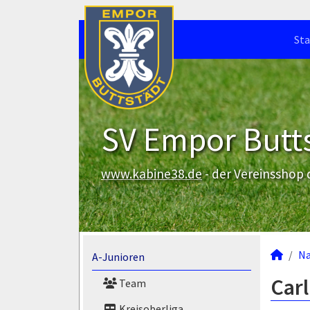
Sta
SV Empor Butts
www.kabine38.de
- der Vereinsshop
N
A-Junioren
Carl
Team
Kreisoberliga