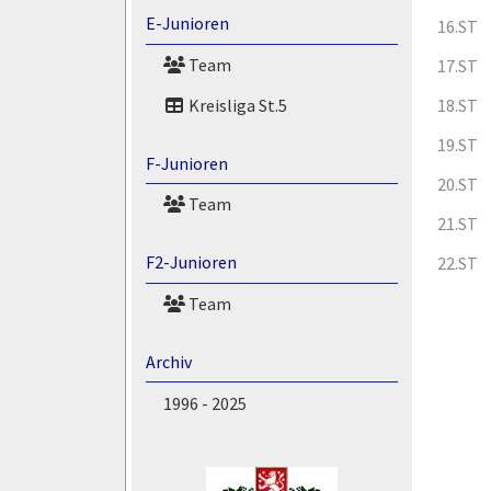
E-Junioren
16.ST
Team
17.ST
Kreisliga St.5
18.ST
19.ST
F-Junioren
20.ST
Team
21.ST
F2-Junioren
22.ST
Team
Archiv
1996 - 2025