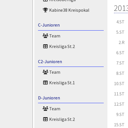
201
Kabine38 Kreispokal
4.ST
C-Junioren
5.ST
Team
2.R
Kreisliga St.2
6.ST
C2-Junioren
7.ST
Team
8.ST
Kreisliga St.1
10.ST
11.ST
D-Junioren
12.ST
Team
9.ST
Kreisliga St.2
15.ST