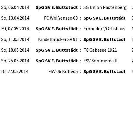
So, 06.04.2014
SpG SV E. Buttstädt
:
SG Union Rastenberg
2
So, 13.04.2014
FC Weißensee 03
:
SpG SV E. Buttstädt
0
Mi, 07.05.2014
SpG SV E. Buttstädt
:
Frohndorf/Orlishaus.
1
So, 11.05.2014
Kindelbrücker SV 91
:
SpG SV E. Buttstädt
So, 18.05.2014
SpG SV E. Buttstädt
:
FC Gebesee 1921
2
So, 25.05.2014
SpG SV E. Buttstädt
:
FSV Sömmerda II
7
Di, 27.05.2014
FSV 06 Kölleda
:
SpG SV E. Buttstädt
1