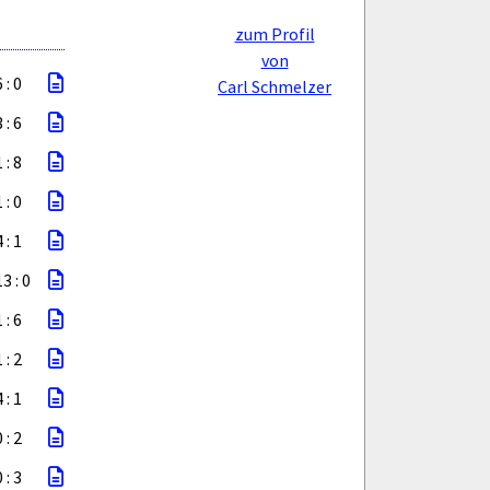
zum Profil
von
 : 0
Carl Schmelzer
 : 6
 : 8
 : 0
 : 1
13 : 0
 : 6
 : 2
 : 1
 : 2
 : 3