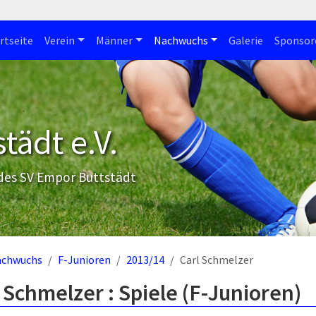
rtseite
Verein
Männer
Nachwuchs
Galerie
Sponsor
tädt e.V.
 des SV Empor Buttstädt
achwuchs
F-Junioren
2013/14
Carl Schmelzer
 Schmelzer : Spiele (F-Junioren)