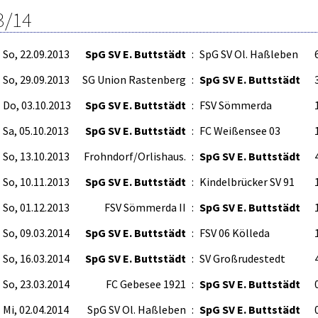
3/14
So, 22.09.2013
SpG SV E. Buttstädt
:
SpG SV Ol. Haßleben
6
So, 29.09.2013
SG Union Rastenberg
:
SpG SV E. Buttstädt
3
Do, 03.10.2013
SpG SV E. Buttstädt
:
FSV Sömmerda
1
Sa, 05.10.2013
SpG SV E. Buttstädt
:
FC Weißensee 03
1
So, 13.10.2013
Frohndorf/Orlishaus.
:
SpG SV E. Buttstädt
4
So, 10.11.2013
SpG SV E. Buttstädt
:
Kindelbrücker SV 91
So, 01.12.2013
FSV Sömmerda II
:
SpG SV E. Buttstädt
1
So, 09.03.2014
SpG SV E. Buttstädt
:
FSV 06 Kölleda
1
So, 16.03.2014
SpG SV E. Buttstädt
:
SV Großrudestedt
4
So, 23.03.2014
FC Gebesee 1921
:
SpG SV E. Buttstädt
0
Mi, 02.04.2014
SpG SV Ol. Haßleben
:
SpG SV E. Buttstädt
0