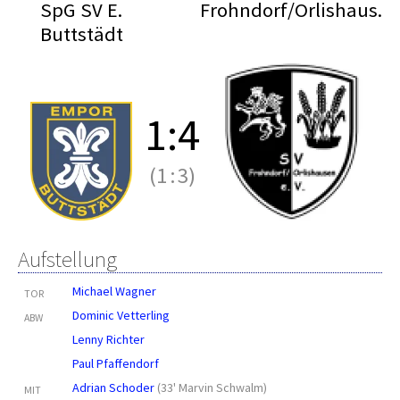
SpG SV E.
Frohndorf/Orlishaus.
Buttstädt
1
:
4
(1
:
3)
Aufstellung
Michael Wagner
TOR
Dominic Vetterling
ABW
Lenny Richter
Paul Pfaffendorf
Adrian Schoder
(
33' Marvin Schwalm
)
MIT