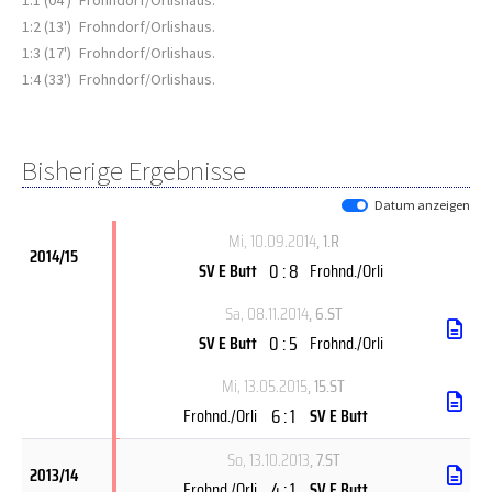
1:1 (04')
Frohndorf/Orlishaus.
1:2 (13')
Frohndorf/Orlishaus.
1:3 (17')
Frohndorf/Orlishaus.
1:4 (33')
Frohndorf/Orlishaus.
Bisherige Ergebnisse
Datum anzeigen
Mi, 10.09.2014
, 1.R
2014/15
0 : 8
SV E Butt
Frohnd./Orli
Sa, 08.11.2014
, 6.ST
0 : 5
SV E Butt
Frohnd./Orli
Mi, 13.05.2015
, 15.ST
6 : 1
Frohnd./Orli
SV E Butt
So, 13.10.2013
, 7.ST
2013/14
4 : 1
Frohnd./Orli
SV E Butt