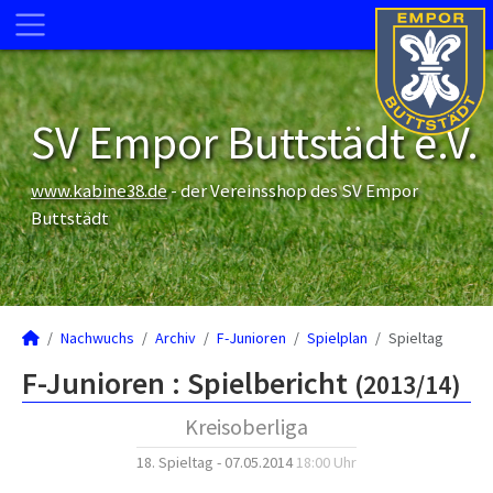
SV Empor Buttstädt e.V.
www.kabine38.de
- der Vereinsshop des SV Empor
Buttstädt
Nachwuchs
Archiv
F-Junioren
Spielplan
Spieltag
F-Junioren :
Spielbericht
(2013/14)
Kreisoberliga
18. Spieltag - 07.05.2014
18:00 Uhr