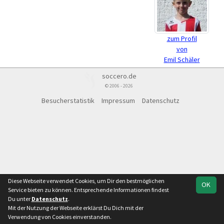
zum Profil
von
Emil Schäler
soccero.de
© 2006 - 2026
Besucherstatistik
Impressum
Datenschutz
Diese Webseite verwendet Cookies, um Dir den bestmöglichen
OK
Service bieten zu können. Entsprechende Informationen findest
Du unter
Datenschutz
.
Mit der Nutzung der Webseite erklärst Du Dich mit der
Verwendung von Cookies einverstanden.