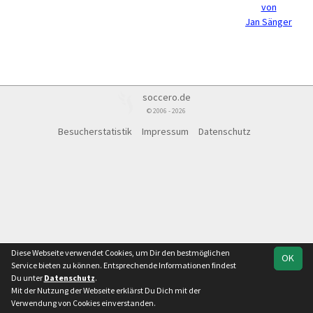
von
Jan Sänger
soccero.de
© 2006 - 2026
Besucherstatistik
Impressum
Datenschutz
Diese Webseite verwendet Cookies, um Dir den bestmöglichen
OK
Service bieten zu können. Entsprechende Informationen findest
Du unter
Datenschutz
.
Mit der Nutzung der Webseite erklärst Du Dich mit der
Verwendung von Cookies einverstanden.