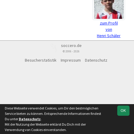
zum Profil
von
Henri Schäler
soccero.de
© 2006 - 2026
Besucherstatistik
Impressum
Datenschutz
Diese Webseite verwendet Cookies, um Dir den bestmöglichen
OK
Service bieten zu können. Entsprechende Informationen findest
Du unter
Datenschutz
.
Mit der Nutzung der Webseite erklärst Du Dich mit der
Verwendung von Cookies einverstanden.