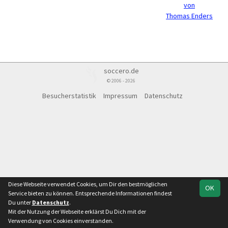
von
Thomas Enders
soccero.de
© 2006 - 2026
Besucherstatistik
Impressum
Datenschutz
Diese Webseite verwendet Cookies, um Dir den bestmöglichen
OK
Service bieten zu können. Entsprechende Informationen findest
Du unter
Datenschutz
.
Mit der Nutzung der Webseite erklärst Du Dich mit der
Verwendung von Cookies einverstanden.