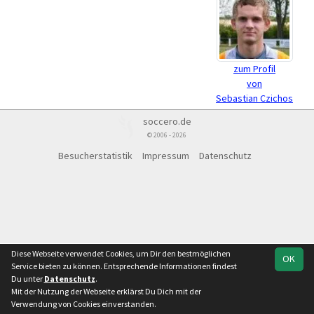
zum Profil
von
Sebastian Czichos
soccero.de
© 2006 - 2026
Besucherstatistik
Impressum
Datenschutz
Diese Webseite verwendet Cookies, um Dir den bestmöglichen
OK
Service bieten zu können. Entsprechende Informationen findest
Du unter
Datenschutz
.
Mit der Nutzung der Webseite erklärst Du Dich mit der
Verwendung von Cookies einverstanden.