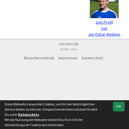
zum Profil
von
Jan Oskar Weilepp
soccero.de
© 2006 - 2026
Besucherstatistik
Impressum
Datenschutz
Diese Webseite verwendet Cookies, um Dir den bestmöglichen
OK
Service bieten zu können. Entsprechende Informationen findest
Du unter
Datenschutz
.
Mit der Nutzung der Webseite erklärst Du Dich mit der
Verwendung von Cookies einverstanden.