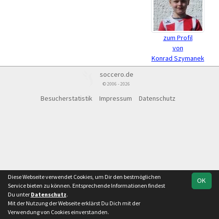
zum Profil
von
Konrad Szymanek
soccero.de
© 2006 - 2026
Besucherstatistik
Impressum
Datenschutz
Diese Webseite verwendet Cookies, um Dir den bestmöglichen
OK
Service bieten zu können. Entsprechende Informationen findest
Du unter
Datenschutz
.
Mit der Nutzung der Webseite erklärst Du Dich mit der
Verwendung von Cookies einverstanden.