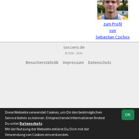
zum Profil
von
Sebastian Czichos
soccero.de
© 2006 - 2026
Besucherstatistik
Impressum
Datenschutz
Diese Webseite verwendet Cookies, um Dir den bestmöglichen
OK
Service bieten zu können. Entsprechende Informationen findest
Du unter
Datenschutz
.
Mit der Nutzung der Webseite erklärst Du Dich mit der
Verwendung von Cookies einverstanden.