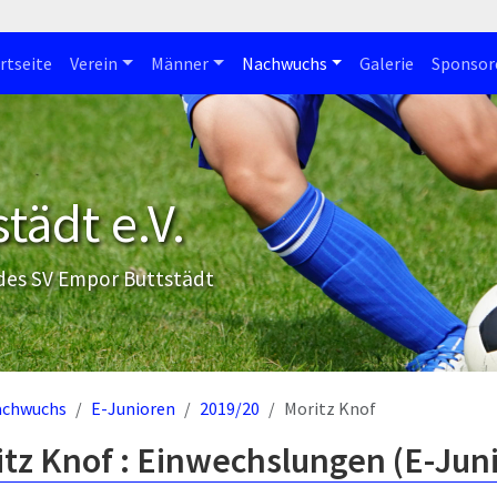
rtseite
Verein
Männer
Nachwuchs
Galerie
Sponsor
tädt e.V.
 des SV Empor Buttstädt
achwuchs
E-Junioren
2019/20
Moritz Knof
tz Knof : Einwechslungen (E-Jun