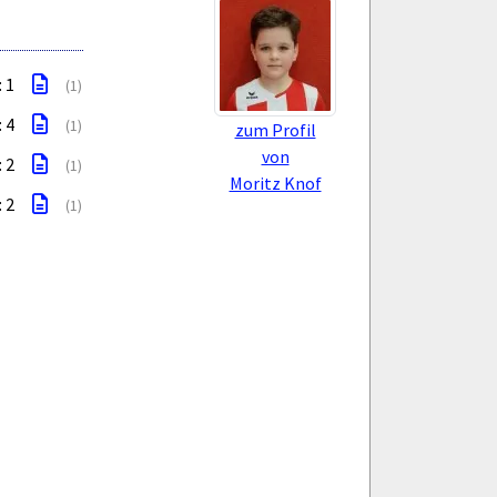
: 1
(1)
: 4
(1)
zum Profil
von
: 2
(1)
Moritz Knof
: 2
(1)