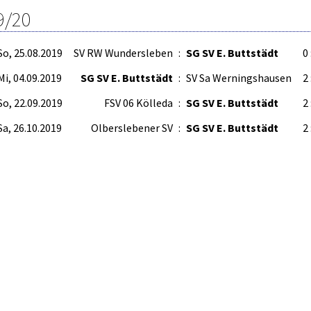
9/20
So, 25.08.2019
SV RW Wundersleben
:
SG SV E. Buttstädt
0 
Mi, 04.09.2019
SG SV E. Buttstädt
:
SV Sa Werningshausen
2 
So, 22.09.2019
FSV 06 Kölleda
:
SG SV E. Buttstädt
2 
Sa, 26.10.2019
Olberslebener SV
:
SG SV E. Buttstädt
2 