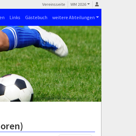
Vereinsseite
WM 2026
en
Links
Gästebuch
weitere Abteilungen
ioren)