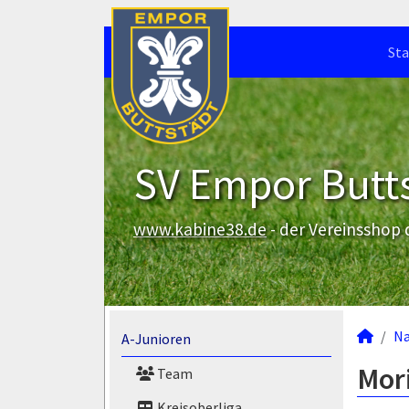
Sta
SV Empor Butts
www.kabine38.de
- der Vereinsshop
N
A-Junioren
Mori
Team
Kreisoberliga