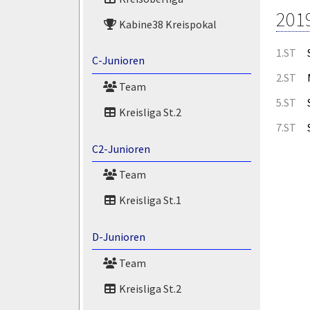
201
Kabine38 Kreispokal
1.ST
C-Junioren
2.ST
Team
5.ST
Kreisliga St.2
7.ST
C2-Junioren
Team
Kreisliga St.1
D-Junioren
Team
Kreisliga St.2