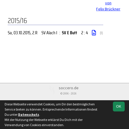
von
Felix Brückner
2015/16
Sa, 03.10.2015
, 2.R
SV Alach I
:
SV E Butt
2 : 4
(1)
soccero.de
© 2006 - 2026
Besucherstatistik
Impressum
Datenschutz
Diese Webseite verwendet Cookies, um Dir den bestmöglichen
OK
Service bieten zu können. Entsprechende Informationen findest
Du unter
Datenschutz
.
Mit der Nutzung der Webseite erklärst Du Dich mit der
Verwendung von Cookies einverstanden.