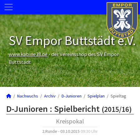
SV Empor Buttstädt e.V.
www.kabine38.de
- der Vereinsshop des SV Empor
Buttstädt
Nachwuchs
Archiv
D-Junioren
Spielplan
Spieltag
D-Junioren :
Spielbericht
(2015/16)
Kreispokal
2.Runde - 03.10.2015
09:30 Uhr