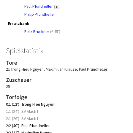
Paul Pfundheller
C
Philip Pfundheller
Ersatzbank
Felix Brückner
(
45')
Spielstatistik
Tore
2x Trong Hieu Nguyen
,
Maximilian Krause
,
Paul Pfundheller
Zuschauer
25
Torfolge
0:1 (12')
Trong Hieu Nguyen
1:1 (24')
SV Alach I
2:1 (26')
SV Alach I
2:2 (40')
Paul Pfundheller
2:3 (44')
Maximilian Krause