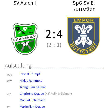
SV Alach I
SpG SV E.
Buttstädt
2
:
4
(2
:
1)
Aufstellung
Pascal Stumpf
TOR
Niklas Rammelt
ABW
Trong Hieu Nguyen
Charlotte Krause
(
45' Felix Brückner
)
MIT
Manuel Schumann
Maximilian Krause
STU