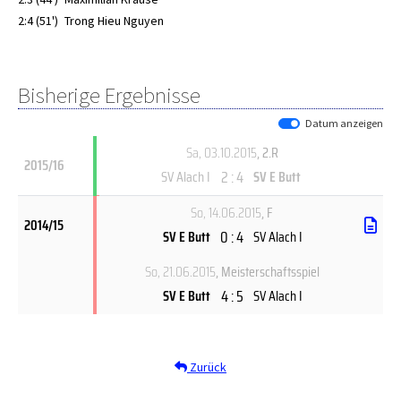
2:4 (51')
Trong Hieu Nguyen
Bisherige Ergebnisse
Datum anzeigen
Sa, 03.10.2015
, 2.R
2015/16
2 : 4
SV Alach I
SV E Butt
So, 14.06.2015
, F
2014/15
0 : 4
SV E Butt
SV Alach I
So, 21.06.2015
, Meisterschaftsspiel
4 : 5
SV E Butt
SV Alach I
Zurück