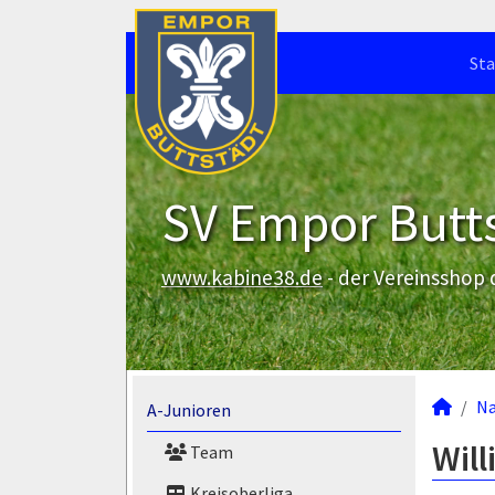
Sta
SV Empor Butts
www.kabine38.de
- der Vereinsshop
N
A-Junioren
Wil
Team
Kreisoberliga