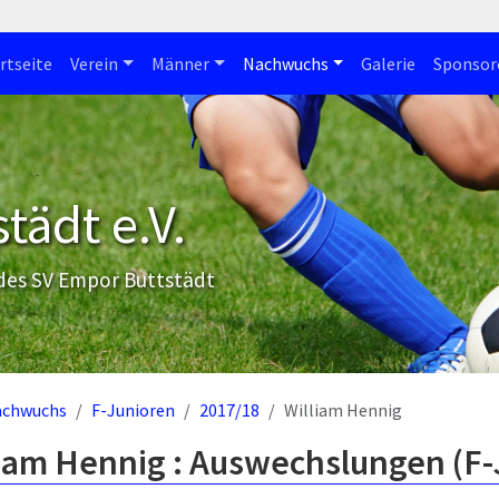
rtseite
Verein
Männer
Nachwuchs
Galerie
Sponsor
tädt e.V.
 des SV Empor Buttstädt
achwuchs
F-Junioren
2017/18
William Hennig
liam Hennig : Auswechslungen (F-