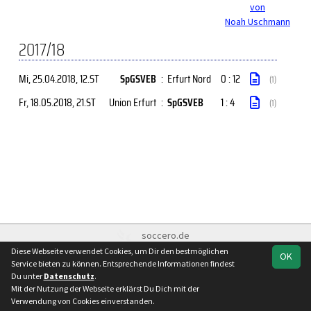
von
Noah Uschmann
2017/18
Mi, 25.04.2018
, 12.ST
SpGSVEB
:
Erfurt Nord
0 : 12
(1)
Fr, 18.05.2018
, 21.ST
Union Erfurt
:
SpGSVEB
1 : 4
(1)
soccero.de
© 2006 - 2026
Diese Webseite verwendet Cookies, um Dir den bestmöglichen
OK
Service bieten zu können. Entsprechende Informationen findest
Besucherstatistik
Impressum
Datenschutz
Du unter
Datenschutz
.
Mit der Nutzung der Webseite erklärst Du Dich mit der
Verwendung von Cookies einverstanden.