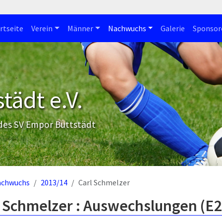
rtseite
Verein
Männer
Nachwuchs
Galerie
Sponsor
tädt e.V.
 des SV Empor Buttstädt
achwuchs
2013/14
Carl Schmelzer
l Schmelzer : Auswechslungen (E2