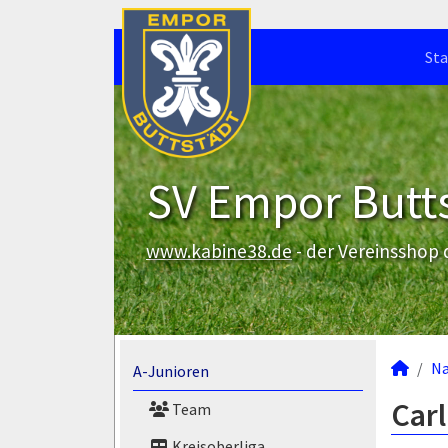
Sta
SV Empor Butts
www.kabine38.de
- der Vereinsshop
N
A-Junioren
Car
Team
Kreisoberliga