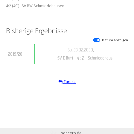
4:2 (49')
SV BW Schmiedehausen
Bisherige Ergebnisse
Datum anzeigen
So, 23.02.2020
,
2019/20
4 : 2
SV E Butt
Schmiedehaus
Zurück
soccero.de