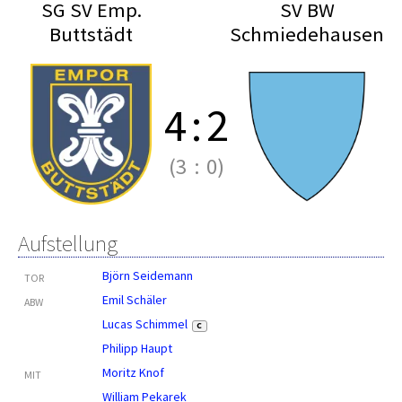
SG SV Emp.
SV BW
Buttstädt
Schmiedehausen
4
:
2
(3
:
0)
Aufstellung
Björn Seidemann
TOR
Emil Schäler
ABW
Lucas Schimmel
C
Philipp Haupt
Moritz Knof
MIT
William Pekarek