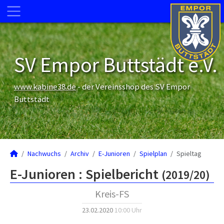
SV Empor Buttstädt e.V.
www.kabine38.de
- der Vereinsshop des SV Empor
Buttstädt
Nachwuchs
Archiv
E-Junioren
Spielplan
Spieltag
E-Junioren :
Spielbericht
(2019/20)
Kreis-FS
23.02.2020
10:00 Uhr