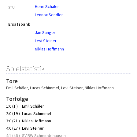
Henri Schäler
STU
Lennox Sendler
Ersatzbank
Jan Sänger
Levi Steiner
Niklas Hoffmann
Spielstatistik
Tore
Emil Schäler
,
Lucas Schimmel
,
Levi Steiner
,
Niklas Hoffmann
Torfolge
1:0 (1')
Emil Schäler
2:0 (19')
Lucas Schimmel
3:0 (21')
Niklas Hoffmann
4:0 (27')
Levi Steiner
4:1 (46')
SV BW Schmiedehausen