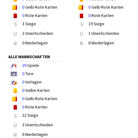
0
Gelb-Rote Karten
0
Gelb-Rote Karten
0
Rote Karten
0
Rote Karten
S
3 Siege
S
19 Siege
U
2 Unentschieden
U
1 Unentschieden
N
0 Niederlagen
N
6 Niederlagen
ALLE MANNSCHAFTEN
29
Spiele
0
Tore
0
Vorlagen
0
Gelbe Karten
0
Gelb-Rote Karten
0
Rote Karten
S
22 Siege
U
3 Unentschieden
N
6 Niederlagen