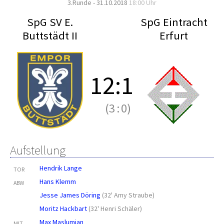
3.Runde - 31.10.2018
18:00 Uhr
SpG SV E.
SpG Eintracht
Buttstädt II
Erfurt
12
:
1
(3
:
0)
Aufstellung
Hendrik Lange
TOR
Hans Klemm
ABW
Jesse James Döring
(
32' Amy Straube
)
Moritz Hackbart
(
32' Henri Schäler
)
Max Maslumjan
MIT