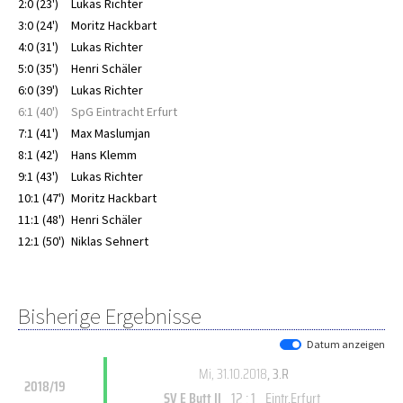
2:0 (23')
Lukas Richter
3:0 (24')
Moritz Hackbart
4:0 (31')
Lukas Richter
5:0 (35')
Henri Schäler
6:0 (39')
Lukas Richter
6:1 (40')
SpG Eintracht Erfurt
7:1 (41')
Max Maslumjan
8:1 (42')
Hans Klemm
9:1 (43')
Lukas Richter
10:1 (47')
Moritz Hackbart
11:1 (48')
Henri Schäler
12:1 (50')
Niklas Sehnert
Bisherige Ergebnisse
Datum anzeigen
Mi, 31.10.2018
, 3.R
2018/19
12 : 1
SV E Butt II
Eintr.Erfurt