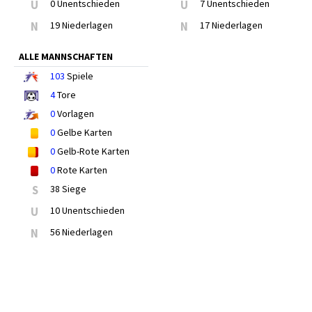
U
0 Unentschieden
U
7 Unentschieden
N
19 Niederlagen
N
17 Niederlagen
ALLE MANNSCHAFTEN
103
Spiele
4
Tore
0
Vorlagen
0
Gelbe Karten
0
Gelb-Rote Karten
0
Rote Karten
S
38 Siege
U
10 Unentschieden
N
56 Niederlagen