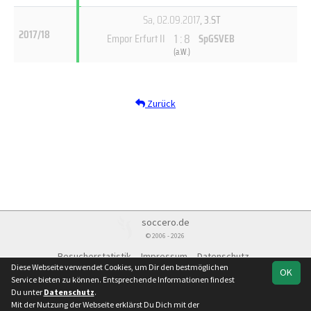
Sa, 02.09.2017
, 3.ST
2017/18
1 : 8
Empor Erfurt II
SpGSVEB
(
a.W.
)
Zurück
soccero.de
© 2006 - 2026
Besucherstatistik
Impressum
Datenschutz
Diese Webseite verwendet Cookies, um Dir den bestmöglichen
OK
Service bieten zu können. Entsprechende Informationen findest
Du unter
Datenschutz
.
Mit der Nutzung der Webseite erklärst Du Dich mit der