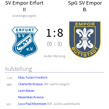
SV Empor Erfurt
SpG SV Empor
II
B.
(zurückgezogen)
1
:
8
(0
:
3)
Außer Wertung
Aufstellung
Elias Tizian Friedrich
TOR
Charlotte Krause
(
48' Laurin Langer
)
ABW
Leon Bauer
Maximilian Krause
Luca Paul Kleemann
(
58' Justin Lauterbach
)
MIT