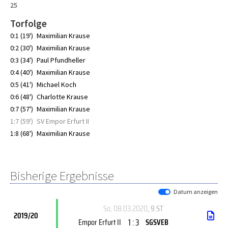
25
Torfolge
0:1 (19')
Maximilian Krause
0:2 (30')
Maximilian Krause
0:3 (34')
Paul Pfundheller
0:4 (40')
Maximilian Krause
0:5 (41')
Michael Koch
0:6 (48')
Charlotte Krause
0:7 (57')
Maximilian Krause
1:7 (59')
SV Empor Erfurt II
1:8 (68')
Maximilian Krause
Bisherige Ergebnisse
Datum anzeigen
So, 08.03.2020
, 9.ST
2019/20
1 : 3
Empor Erfurt II
SGSVEB