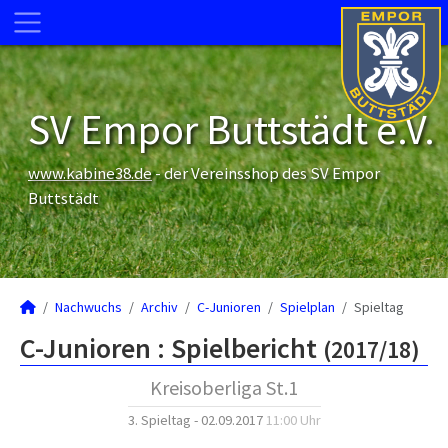
SV Empor Buttstädt e.V.
www.kabine38.de
- der Vereinsshop des SV Empor
Buttstädt
Nachwuchs
Archiv
C-Junioren
Spielplan
Spieltag
C-Junioren :
Spielbericht
(2017/18)
Kreisoberliga St.1
3. Spieltag - 02.09.2017
11:00 Uhr