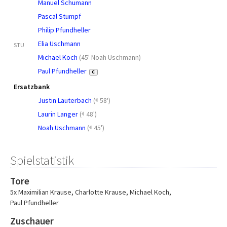
Manuel Schumann
Pascal Stumpf
Philip Pfundheller
Elia Uschmann
STU
Michael Koch
(
45' Noah Uschmann
)
Paul Pfundheller
C
Ersatzbank
Justin Lauterbach
(
58')
Laurin Langer
(
48')
Noah Uschmann
(
45')
Spielstatistik
Tore
5x Maximilian Krause
,
Charlotte Krause
,
Michael Koch
,
Paul Pfundheller
Zuschauer