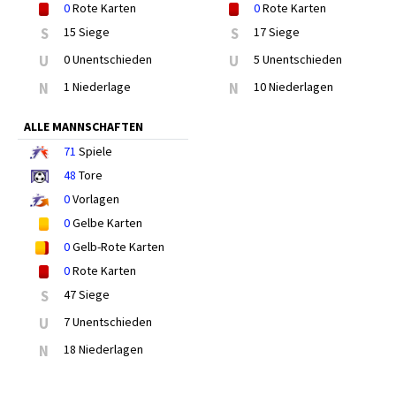
0
Rote Karten
0
Rote Karten
S
15 Siege
S
17 Siege
U
0 Unentschieden
U
5 Unentschieden
N
1 Niederlage
N
10 Niederlagen
ALLE MANNSCHAFTEN
71
Spiele
48
Tore
0
Vorlagen
0
Gelbe Karten
0
Gelb-Rote Karten
0
Rote Karten
S
47 Siege
U
7 Unentschieden
N
18 Niederlagen