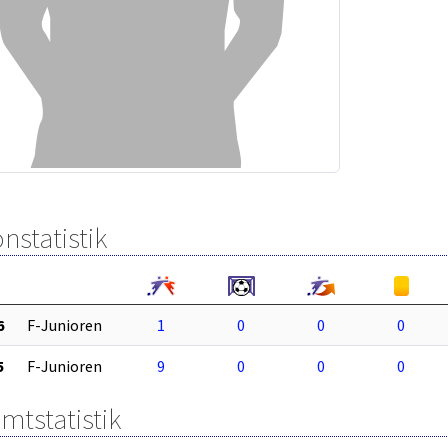
nstatistik
6
F-Junioren
1
0
0
0
5
F-Junioren
9
0
0
0
mtstatistik