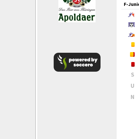
F-Juni
S
U
N