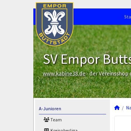
Sta
SV Empor Butts
www.kabine38.de
- der Vereinsshop
N
A-Junioren
Team
Kreisoberliga