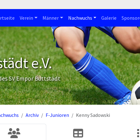
rtseite
Verein
Männer
Nachwuchs
Galerie
Sponsor
tädt e.V.
 des SV Empor Buttstädt
achwuchs
Archiv
F-Junioren
Kenny Sadowski