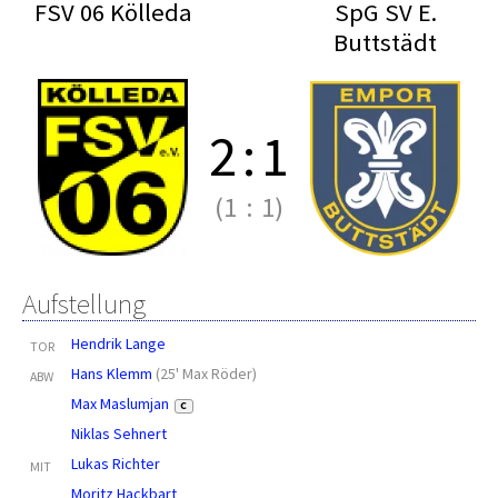
FSV 06 Kölleda
SpG SV E.
Buttstädt
2
:
1
(1
:
1)
Aufstellung
Hendrik Lange
TOR
Hans Klemm
(
25' Max Röder
)
ABW
Max Maslumjan
C
Niklas Sehnert
Lukas Richter
MIT
Moritz Hackbart