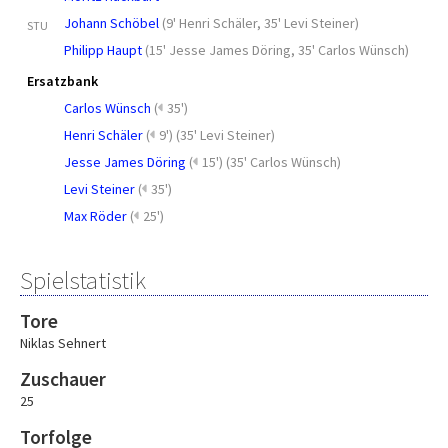
Johann Schöbel
(
9' Henri Schäler
,
35' Levi Steiner
)
STU
Philipp Haupt
(
15' Jesse James Döring
,
35' Carlos Wünsch
)
Ersatzbank
Carlos Wünsch
(
35')
Henri Schäler
(
9')
(
35' Levi Steiner
)
Jesse James Döring
(
15')
(
35' Carlos Wünsch
)
Levi Steiner
(
35')
Max Röder
(
25')
Spielstatistik
Tore
Niklas Sehnert
Zuschauer
25
Torfolge