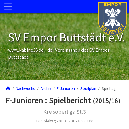
SV Empor Buttstädt e.V.
www.kabine38.de
- der Vereinsshop des SV Empor
Buttstädt
Nachwuchs
Archiv
F-Junioren
Spielplan
Spieltag
F-Junioren :
Spielbericht
(2015/16)
Kreisoberliga St.3
14. Spieltag - 01.05.2016
10:00 Uhr