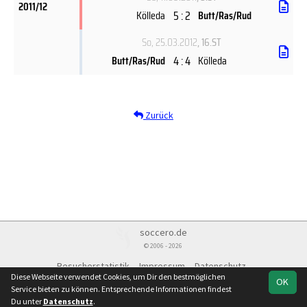
2011/12
5 : 2
Kölleda
Butt/Ras/Rud
So, 25.03.2012
, 16.ST
4 : 4
Butt/Ras/Rud
Kölleda
Zurück
soccero.de
© 2006 - 2026
Besucherstatistik
Impressum
Datenschutz
Diese Webseite verwendet Cookies, um Dir den bestmöglichen
OK
Service bieten zu können. Entsprechende Informationen findest
Du unter
Datenschutz
.