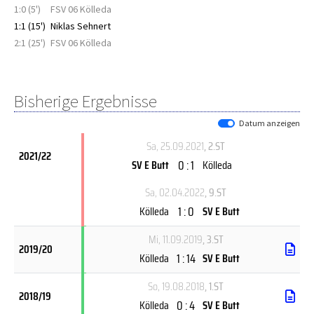
1:0 (5')
FSV 06 Kölleda
1:1 (15')
Niklas Sehnert
2:1 (25')
FSV 06 Kölleda
Bisherige Ergebnisse
Datum anzeigen
Sa, 25.09.2021
, 2.ST
2021/22
0 : 1
SV E Butt
Kölleda
Sa, 02.04.2022
, 9.ST
1 : 0
Kölleda
SV E Butt
Mi, 11.09.2019
, 3.ST
2019/20
1 : 14
Kölleda
SV E Butt
So, 19.08.2018
, 1.ST
2018/19
0 : 4
Kölleda
SV E Butt