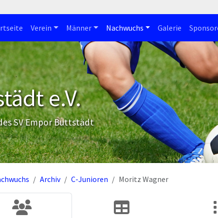
rtseite
Verein
Männer
Nachwuchs
Galerie
Sponsor
tädt e.V.
 des SV Empor Buttstädt
achwuchs
Archiv
C-Junioren
Moritz Wagner