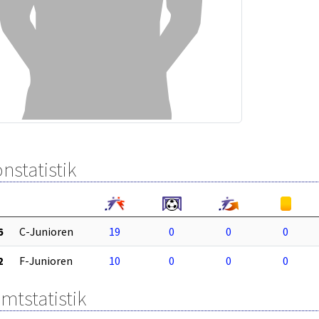
nstatistik
6
C-Junioren
19
0
0
0
2
F-Junioren
10
0
0
0
mtstatistik