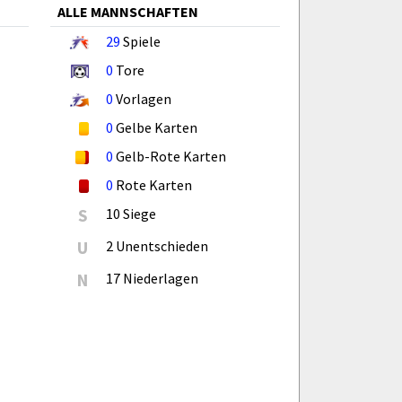
ALLE MANNSCHAFTEN
29
Spiele
0
Tore
0
Vorlagen
0
Gelbe Karten
0
Gelb-Rote Karten
0
Rote Karten
S
10 Siege
U
2 Unentschieden
N
17 Niederlagen