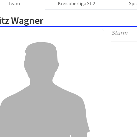
Team
Kreisoberliga St.2
Spi
itz Wagner
Sturm