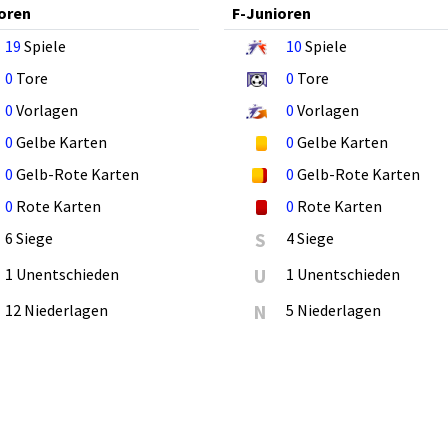
oren
F-Junioren
19
Spiele
10
Spiele
0
Tore
0
Tore
0
Vorlagen
0
Vorlagen
0
Gelbe Karten
0
Gelbe Karten
0
Gelb-Rote Karten
0
Gelb-Rote Karten
0
Rote Karten
0
Rote Karten
6 Siege
S
4 Siege
1 Unentschieden
U
1 Unentschieden
12 Niederlagen
N
5 Niederlagen