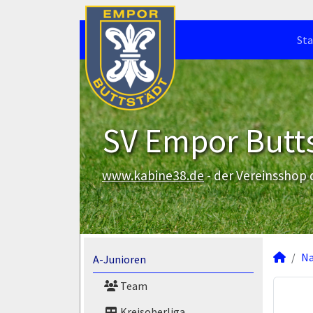
Sta
SV Empor Butts
www.kabine38.de
- der Vereinsshop
N
A-Junioren
Team
Kreisoberliga