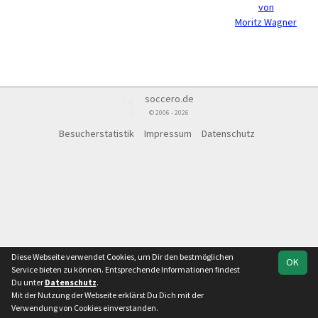
von
Moritz Wagner
soccero.de
© 2006 - 2026
Besucherstatistik
Impressum
Datenschutz
Diese Webseite verwendet Cookies, um Dir den bestmöglichen
OK
Service bieten zu können. Entsprechende Informationen findest
Du unter
Datenschutz
.
Mit der Nutzung der Webseite erklärst Du Dich mit der
Verwendung von Cookies einverstanden.