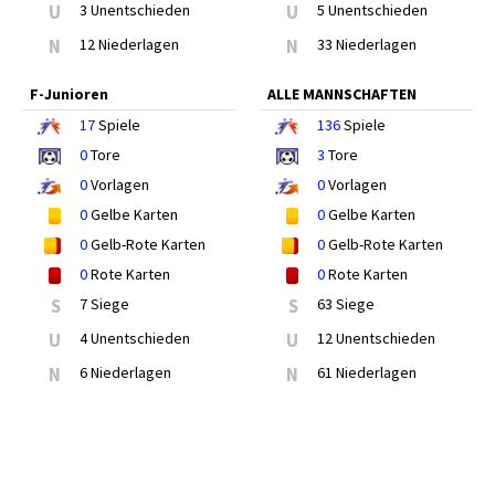
U
3 Unentschieden
U
5 Unentschieden
N
12 Niederlagen
N
33 Niederlagen
F-Junioren
ALLE MANNSCHAFTEN
17
Spiele
136
Spiele
0
Tore
3
Tore
0
Vorlagen
0
Vorlagen
0
Gelbe Karten
0
Gelbe Karten
0
Gelb-Rote Karten
0
Gelb-Rote Karten
0
Rote Karten
0
Rote Karten
S
7 Siege
S
63 Siege
U
4 Unentschieden
U
12 Unentschieden
N
6 Niederlagen
N
61 Niederlagen