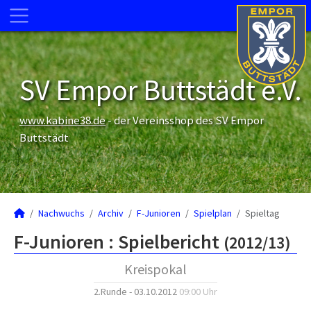
SV Empor Buttstädt e.V.
www.kabine38.de
- der Vereinsshop des SV Empor
Buttstädt
Nachwuchs
Archiv
F-Junioren
Spielplan
Spieltag
F-Junioren :
Spielbericht
(2012/13)
Kreispokal
2.Runde - 03.10.2012
09:00 Uhr