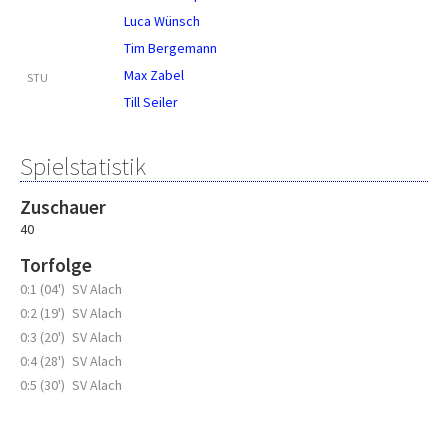
Luca Wünsch
Tim Bergemann
Max Zabel
STU
Till Seiler
Spielstatistik
Zuschauer
40
Torfolge
0:1 (04')
SV Alach
0:2 (19')
SV Alach
0:3 (20')
SV Alach
0:4 (28')
SV Alach
0:5 (30')
SV Alach