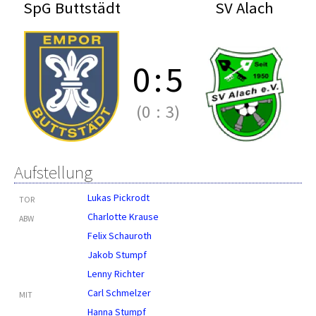
SpG Buttstädt
SV Alach
0
:
5
(0
:
3)
Aufstellung
Lukas Pickrodt
TOR
Charlotte Krause
ABW
Felix Schauroth
Jakob Stumpf
Lenny Richter
Carl Schmelzer
MIT
Hanna Stumpf