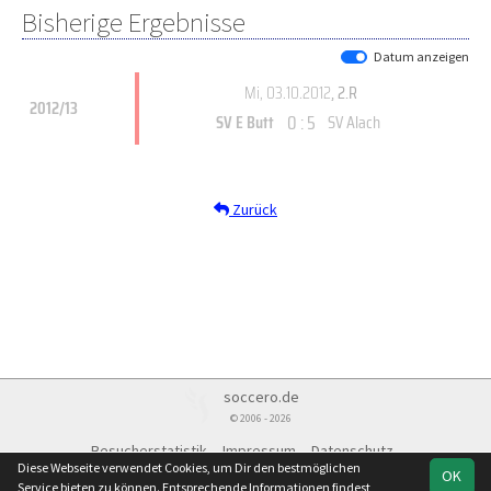
Bisherige Ergebnisse
Datum anzeigen
Mi, 03.10.2012
, 2.R
2012/13
0 : 5
SV E Butt
SV Alach
Zurück
soccero.de
© 2006 - 2026
Besucherstatistik
Impressum
Datenschutz
Diese Webseite verwendet Cookies, um Dir den bestmöglichen
OK
Service bieten zu können. Entsprechende Informationen findest