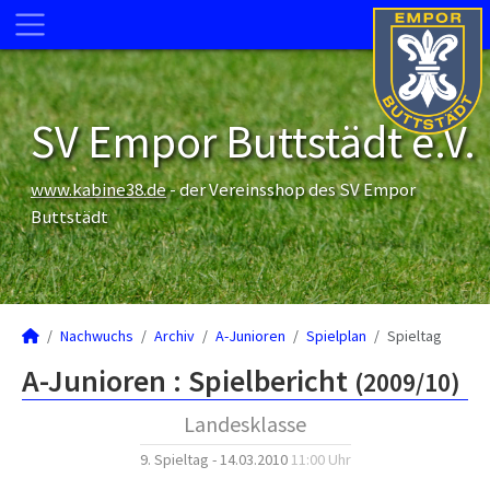
SV Empor Buttstädt e.V.
www.kabine38.de
- der Vereinsshop des SV Empor
Buttstädt
Nachwuchs
Archiv
A-Junioren
Spielplan
Spieltag
A-Junioren :
Spielbericht
(2009/10)
Landesklasse
9. Spieltag - 14.03.2010
11:00 Uhr