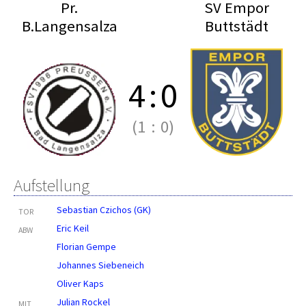
Pr.
SV Empor
B.Langensalza
Buttstädt
4
:
0
(1
:
0)
Aufstellung
Sebastian Czichos (GK)
TOR
Eric Keil
ABW
Florian Gempe
Johannes Siebeneich
Oliver Kaps
Julian Rockel
MIT