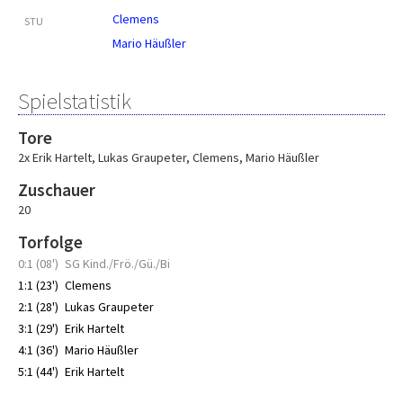
Clemens
STU
Mario Häußler
Spielstatistik
Tore
2x Erik Hartelt
,
Lukas Graupeter
,
Clemens
,
Mario Häußler
Zuschauer
20
Torfolge
0:1 (08')
SG Kind./Frö./Gü./Bi
1:1 (23')
Clemens
2:1 (28')
Lukas Graupeter
3:1 (29')
Erik Hartelt
4:1 (36')
Mario Häußler
5:1 (44')
Erik Hartelt