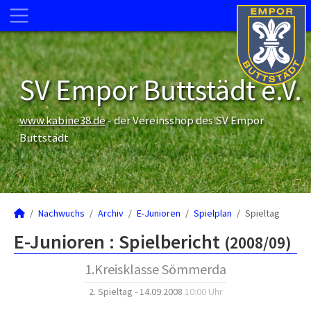
SV Empor Buttstädt e.V.
www.kabine38.de
- der Vereinsshop des SV Empor
Buttstädt
Nachwuchs
Archiv
E-Junioren
Spielplan
Spieltag
E-Junioren :
Spielbericht
(2008/09)
1.Kreisklasse Sömmerda
2. Spieltag - 14.09.2008
10:00 Uhr