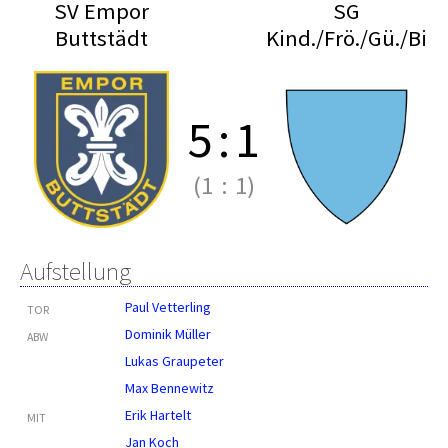
SV Empor
SG
Buttstädt
Kind./Frö./Gü./Bi
5
:
1
(1
:
1)
Aufstellung
Paul Vetterling
TOR
Dominik Müller
ABW
Lukas Graupeter
Max Bennewitz
Erik Hartelt
MIT
Jan Koch