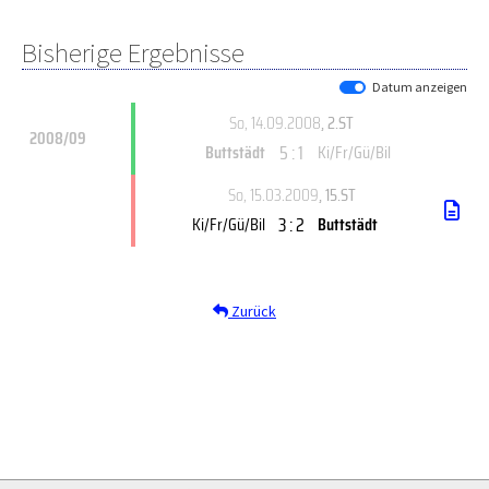
Bisherige Ergebnisse
Datum anzeigen
So, 14.09.2008
, 2.ST
2008/09
5 : 1
Buttstädt
Ki/Fr/Gü/Bil
So, 15.03.2009
, 15.ST
3 : 2
Ki/Fr/Gü/Bil
Buttstädt
Zurück