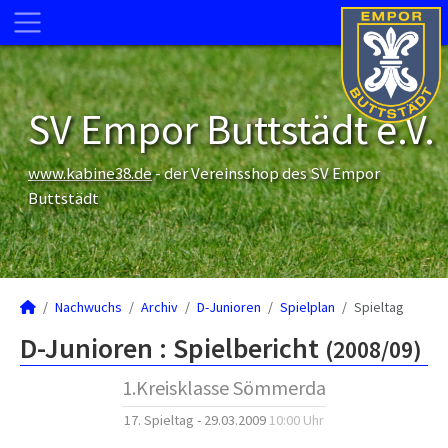
SV Empor Buttstädt e.V.
www.kabine38.de
- der Vereinsshop des SV Empor
Buttstädt
Nachwuchs
Archiv
D-Junioren
Spielplan
Spieltag
D-Junioren :
Spielbericht
(2008/09)
1.Kreisklasse Sömmerda
17. Spieltag - 29.03.2009
10:00 Uhr