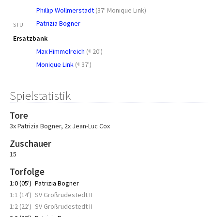
Phillip Wollmerstädt
(
37' Monique Link
)
Patrizia Bogner
STU
Ersatzbank
Max Himmelreich
(
20')
Monique Link
(
37')
Spielstatistik
Tore
3x Patrizia Bogner
,
2x Jean-Luc Cox
Zuschauer
15
Torfolge
1:0 (05')
Patrizia Bogner
1:1 (14')
SV Großrudestedt II
1:2 (22')
SV Großrudestedt II