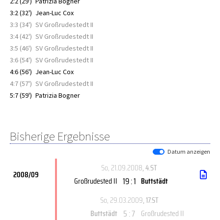
2:2 (29')
Patrizia Bogner
3:2 (32')
Jean-Luc Cox
3:3 (34')
SV Großrudestedt II
3:4 (42')
SV Großrudestedt II
3:5 (46')
SV Großrudestedt II
3:6 (54')
SV Großrudestedt II
4:6 (56')
Jean-Luc Cox
4:7 (57')
SV Großrudestedt II
5:7 (59')
Patrizia Bogner
Bisherige Ergebnisse
Datum anzeigen
So, 21.09.2008
, 4.ST
2008/09
19 : 1
Großrudested II
Buttstädt
So, 29.03.2009
, 17.ST
5 : 7
Buttstädt
Großrudested II