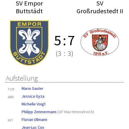
SV Empor
SV
Buttstädt
Großrudestedt II
5
:
7
(3
:
3)
Aufstellung
Mario Sauter
TOR
Jessica Gyza
ABW
Michelle Voigt
Philipp Zimmermann
(
20' Max Himmelreich
)
Florian Ullmann
MIT
Jean-Luc Cox