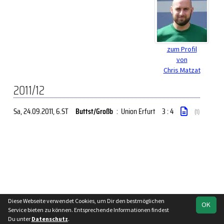
zum Profil
von
Chris Matzat
2011/12
Sa, 24.09.2011
, 6.ST
Buttst/Großb
:
Union Erfurt
3 : 4
(1)
Diese Webseite verwendet Cookies, um Dir den bestmöglichen
OK
soccero.de
Service bieten zu können. Entsprechende Informationen findest
© 2006 - 2026
Du unter
Datenschutz
.