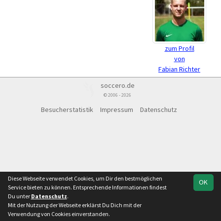
zum Profil
von
Fabian Richter
soccero.de
© 2006 - 2026
Besucherstatistik
Impressum
Datenschutz
Diese Webseite verwendet Cookies, um Dir den bestmöglichen
OK
Service bieten zu können. Entsprechende Informationen findest
Du unter
Datenschutz
.
Mit der Nutzung der Webseite erklärst Du Dich mit der
Verwendung von Cookies einverstanden.