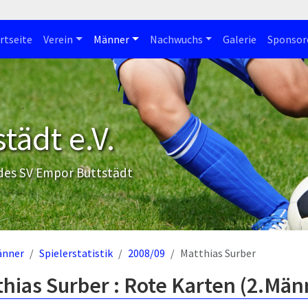
rtseite
Verein
Männer
Nachwuchs
Galerie
Sponsor
tädt e.V.
 des SV Empor Buttstädt
änner
Spielerstatistik
2008/09
Matthias Surber
hias Surber : Rote Karten (2.Män