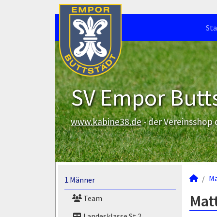
Sta
SV Empor Butts
www.kabine38.de
- der Vereinsshop
M
1.Männer
Matt
Team
Landesklasse St.2