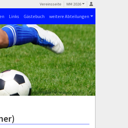
Vereinsseite
WM 2026
en
Links
Gästebuch
weitere Abteilungen
ner)