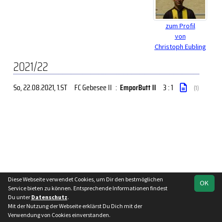
zum Profil
von
Christoph Eubling
2021/22
So, 22.08.2021
, 1.ST
FC Gebesee II
:
EmporButt II
3 : 1
(1)
Diese Webseite verwendet Cookies, um Dir den bestmöglichen
soccero.de
OK
Service bieten zu können. Entsprechende Informationen findest
© 2006 - 2026
Du unter
Datenschutz
.
Mit der Nutzung der Webseite erklärst Du Dich mit der
Besucherstatistik
Impressum
Datenschutz
Verwendung von Cookies einverstanden.