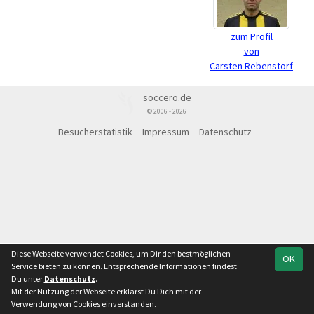
zum Profil
von
Carsten Rebenstorf
soccero.de
© 2006 - 2026
Besucherstatistik
Impressum
Datenschutz
Diese Webseite verwendet Cookies, um Dir den bestmöglichen
OK
Service bieten zu können. Entsprechende Informationen findest
Du unter
Datenschutz
.
Mit der Nutzung der Webseite erklärst Du Dich mit der
Verwendung von Cookies einverstanden.